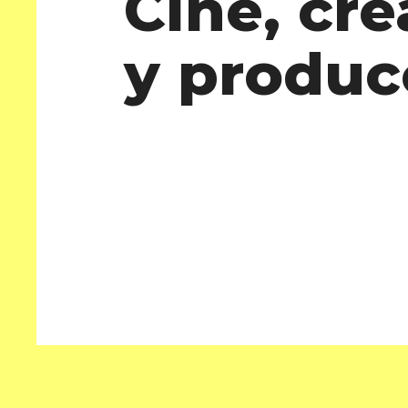
Cine, cre
y produc
Paloma
Andrés
Urrutia
Alf
An