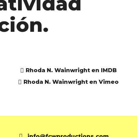
atividad
ción.
onso
Borja
Rhoda N. Wainwright en IMDB
drés
Vidaurre
Rhoda N. Wainwright en Vimeo
info@fcwproductions.com